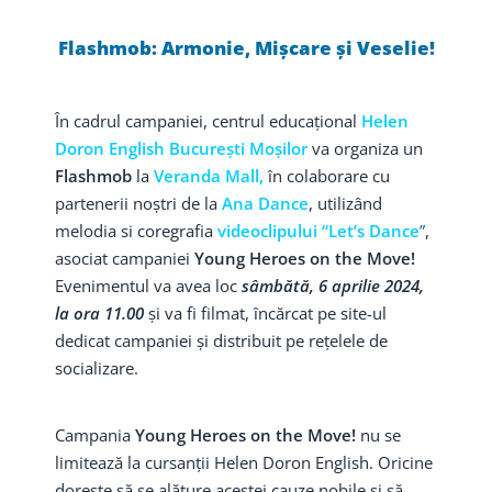
Flashmob: Armonie, Mișcare și Veselie!
În cadrul campaniei, centrul educațional
Helen
Doron English București Moșilor
va organiza un
Flashmob
la
Veranda Mall
,
în colaborare cu
partenerii noștri de la
Ana Dance
, utilizând
melodia si coregrafia
videoclipului “Let’s Dance
”
,
asociat campaniei
Young Heroes on the Move!
Evenimentul va avea loc
sâmbătă, 6 aprilie 2024,
la ora 11.00
și va fi filmat, încărcat pe site-ul
dedicat campaniei și distribuit pe rețelele de
socializare.
Campania
Young Heroes on the Move!
nu se
limitează la cursanții Helen Doron English. Oricine
dorește să se alăture acestei cauze nobile și să