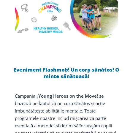
Eveniment Flashmob! Un corp sănătos! O
minte sănătoasă!
Campania „
Young Heroes on the Move!
se
bazează pe faptul că un corp sănătos și activ
îmbunătățește abilitățile mentale. Toate
programele noastre includ mișcarea ca parte
esențială a metodei și dorim să încurajăm copiii
de toate vârstele să se simtă confortabil cu corpul