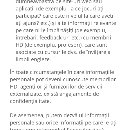
dumneavoastră pe site-uri web sau
aplicații (de exemplu, la ce jocuri ați
participat? care este nivelul la care aveți
ați ajuns? etc.) și alte informații relevante
pe care ni le împărtășiți (de exemplu,
întrebări, feedback-uri etc.) cu membrii
HD (de exemplu, profesori), care sunt
asociate cu cursurile dvs. de învățare a
limbii engleze.
În toate circumstanțele în care informațiile
personale pot deveni cunoscute membrilor
HD, agenților și furnizorilor de servicii
externalizate, există angajamente de
confidențialitate.
De asemenea, putem dezvălui Informații
personale sau orice informații pe care le-ați
trimis prin intermediul Serviciilor dacă