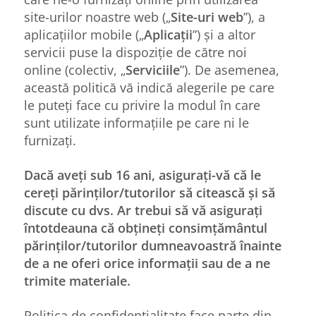
site-urilor noastre web („
Site-uri web
”), a
aplicațiilor mobile („
Aplicații
”) și a altor
servicii puse la dispoziție de către noi
online (colectiv, „
Serviciile
”). De asemenea,
această politică vă indică alegerile pe care
le puteți face cu privire la modul în care
sunt utilizate informațiile pe care ni le
furnizați.
Dacă aveți sub 16 ani, asigurați-vă că le
cereți părinților/tutorilor să citească și să
discute cu dvs. Ar trebui să vă asigurați
întotdeauna că obțineți consimțământul
părinților/tutorilor dumneavoastră înainte
de a ne oferi orice informații sau de a ne
trimite materiale.
Politica de confidențialitate face parte din