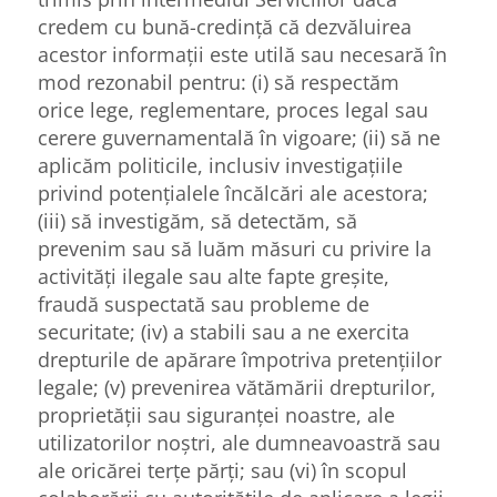
credem cu bună-credință că dezvăluirea
acestor informații este utilă sau necesară în
mod rezonabil pentru: (i) să respectăm
orice lege, reglementare, proces legal sau
cerere guvernamentală în vigoare; (ii) să ne
aplicăm politicile, inclusiv investigațiile
privind potențialele încălcări ale acestora;
(iii) să investigăm, să detectăm, să
prevenim sau să luăm măsuri cu privire la
activități ilegale sau alte fapte greșite,
fraudă suspectată sau probleme de
securitate; (iv) a stabili sau a ne exercita
drepturile de apărare împotriva pretențiilor
legale; (v) prevenirea vătămării drepturilor,
proprietății sau siguranței noastre, ale
utilizatorilor noștri, ale dumneavoastră sau
ale oricărei terțe părți; sau (vi) în scopul