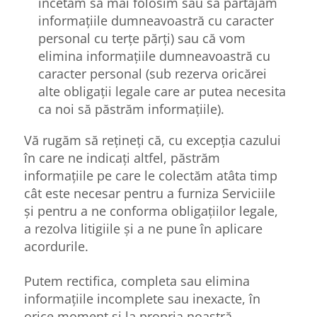
încetăm să mai folosim sau să partajăm
informațiile dumneavoastră cu caracter
personal cu terțe părți) sau că vom
elimina informațiile dumneavoastră cu
caracter personal (sub rezerva oricărei
alte obligații legale care ar putea necesita
ca noi să păstrăm informațiile).
Vă rugăm să rețineți că, cu excepția cazului
în care ne indicați altfel, păstrăm
informațiile pe care le colectăm atâta timp
cât este necesar pentru a furniza Serviciile
și pentru a ne conforma obligațiilor legale,
a rezolva litigiile și a ne pune în aplicare
acordurile.
Putem rectifica, completa sau elimina
informațiile incomplete sau inexacte, în
orice moment și la propria noastră