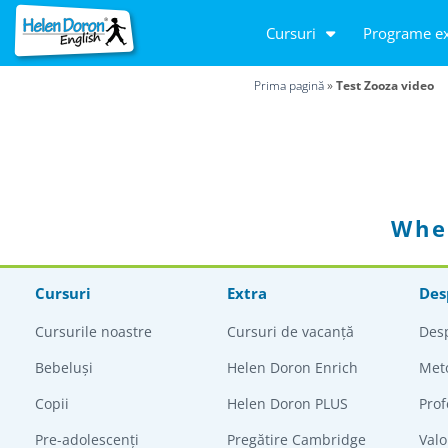
Cursuri
Programe ex
Prima pagină
»
Test Zooza video
Whe
Cursuri
Extra
Des
Cursurile noastre
Cursuri de vacanță
Des
Bebeluși
Helen Doron Enrich
Met
Copii
Helen Doron PLUS
Prof
Pre-adolescenți
Pregătire Cambridge
Valo