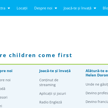
tra
Locații
Despre noi
Joacă-te și învață
Bl
re children come first
pre noi
Joacă-te și învață
Alătură-te e
Helen Doro
pre noi
Conținut de
Unde ne găsiț
streaming
odă
Devino profes
Aplicații și jocuri
esori
Devino franci
Radio Engleză
ri