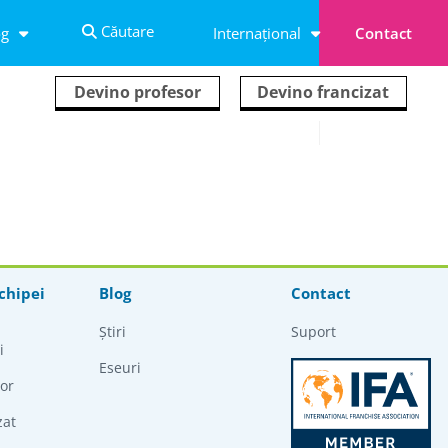
Căutare
Contact
og
Internațional
Devino profesor
Devino francizat
chipei
Blog
Contact
n
Știri
Suport
i
Eseuri
or
zat